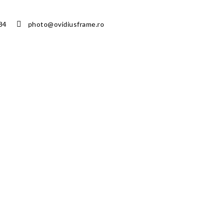
84
photo@ovidiusframe.ro