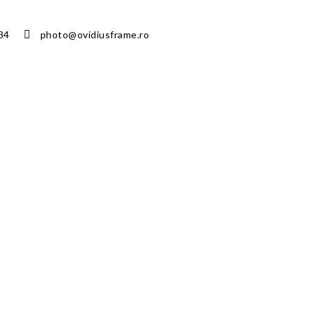
84
photo@ovidiusframe.ro