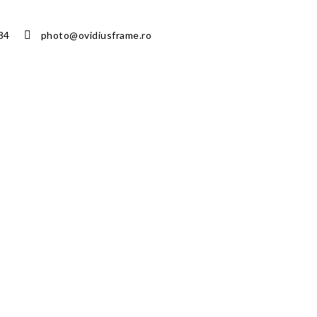
84
photo@ovidiusframe.ro