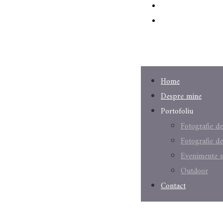
Home
Despre mine
Portofoliu
Fotografie d
Fotografie d
Evenimente s
Outdoor
Contact