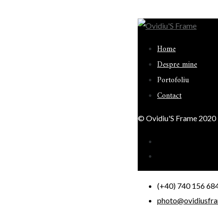
Home
Despre mine
Portofoliu
Contact
© Ovidiu'S Frame 2020
(+40) 740 156 68
photo@ovidiusfra